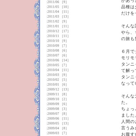
があっ
:
2011/06
［9］
品種は
:
2011/05
［10］
:
2011/04
［11］
だけを
:
2011/03
［13］
:
2011/02
［9］
そんな
:
2011/01
［11］
:
2010/12
［17］
やら、
:
2010/11
［11］
の旅も
:
2010/10
［9］
:
2010/09
［7］
:
2010/08
［6］
６月で
:
2010/07
［6］
モリモ
:
2010/06
［14］
タンニ
:
2010/05
［7］
:
2010/04
［11］
て解っ
:
2010/03
［9］
タンニ
:
2010/02
［5］
なって
:
2010/01
［6］
:
2009/12
［13］
:
2009/11
［8］
そんな
:
2009/10
［2］
た。
:
2009/09
［6］
ちょっ
:
2009/08
［3］
:
2009/07
［8］
ました
:
2009/06
［11］
人間の
:
2009/05
［13］
言うみ
:
2009/04
［8］
:
2009/03
［7］
お腹す