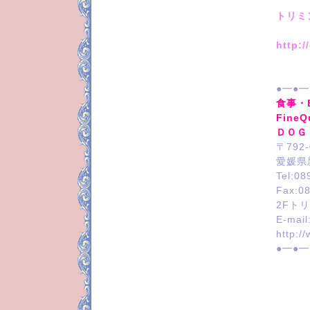
トリミ
http:
●━●━
食事・
FineQu
ＤＯＧ
〒792-
愛媛県
Tel:08
Fax:0
2Fトリ
E-mail
http:/
●━●━