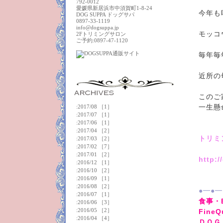
792-0012
愛媛県新居浜市中須賀町1-8-24
今年も
DOG SUPPA ドッグサパ
0897-33-1119
info@dogsuppa.jp
モッコ
2Fトリミングサロン
ご予約:0897-47-1120
毎年毎
近所の
このご
:
2017/08
［1］
一生懸
:
2017/07
［1］
:
2017/06
［1］
:
2017/04
［2］
トリミ
:
2017/03
［2］
:
2017/02
［7］
:
2017/01
［2］
http:
:
2016/12
［1］
:
2016/10
［2］
:
2016/09
［1］
:
2016/08
［2］
●━●━
:
2016/07
［1］
食事・
:
2016/06
［3］
:
2016/05
［2］
FineQu
:
2016/04
［4］
ＤＯＧ