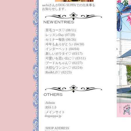
sachiさんがDOG SUPPAでの出来事を
お知らせします。
:
育毛コース♡
(08/11)
:
レッスンDay
(07/28)
:
セミナー報告
(06/26)
:
今年もありがとう♪
(04/30)
:
インターペット
(04/04)
:
新しいボウタイ♡
(03/17)
:
可愛いを思い出に♡
(03/11)
:
プードルちゃん♡
(02/27)
:
大切なワンコへ♡
(02/24)
:
Roi&Li'l♡
(02/23)
:
Admin
:
RSS 1.0
:メインサイト
dogsuppa.jp
:SHOP ADDRESS