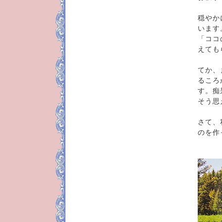
穏やか
います
「ココ
えても
てか、
るころ
す。痴
そう思
さて、
のを作